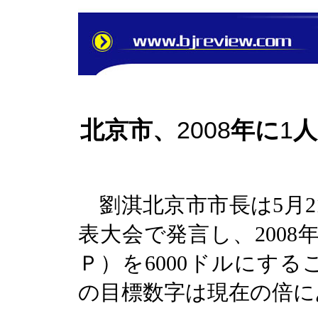
北京市、
2008
年に
1
人
劉淇北京市市長は
5
月
2
表大会で発言し、
2008
Ｐ）を
6000
ドルにする
の目標数字は現在の倍に