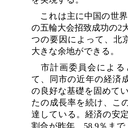
これは主に中国の世界
の五輪大会招致成功の
2
つの要因によって、北
大きな余地ができる。
市計画委員会による
て、同市の近年の経済
の良好な基礎を固めて
たの成長率を続け、こ
達している。経済の安
割合が昨年、
58.9
％まで