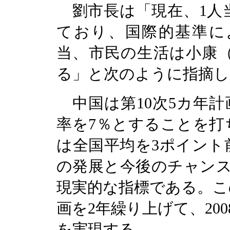
劉市長は「現在、
1
人
ており、国際的基準に
当、市民の生活は小康
る」と次のように指摘し
中国は第
10
次
5
カ年計
率を
7
％とすることを打
は全国平均を
3
ポイント
の発展と今後のチャン
現実的な指標である。こ
画を
2
年繰り上げて、
200
を実現する。