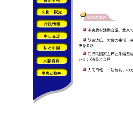
中央農村活動会議、北京
胡錦涛氏、大衆の生活・
決を要求
江沢民国家主席と朱鎔基
ジョシ-議長と会見
人民日報、「法輪功」の