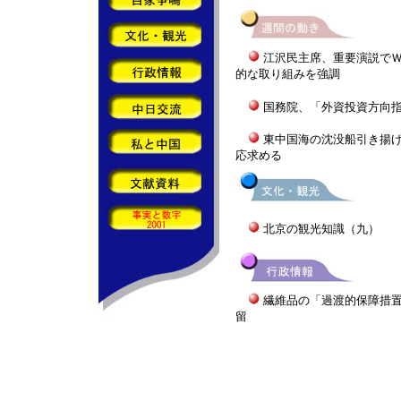
江沢民主席、重要演説でＷ
的な取り組みを強調
国務院、「外資投資方向
東中国海の沈没船引き揚
応求める
北京の観光知識（九）
繊維品の「過渡的保障措