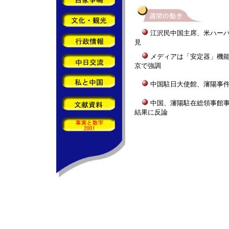
江沢民中国主席、米ハー
見
メディアは「安定器」機
京で強調
中国駐日大使館、瀋陽事
中国、瀋陽駐在総領事館
結果に反論