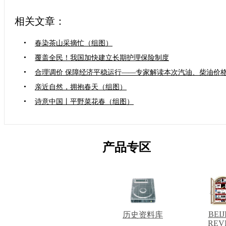
相关文章：
•
春染茶山采摘忙（组图）
•
覆盖全民！我国加快建立长期护理保险制度
•
合理调价 保障经济平稳运行——专家解读本次汽油、柴油价
•
亲近自然，拥抱春天（组图）
•
诗意中国丨平野菜花春（组图）
产品专区
BEIJ
历史资料库
REV