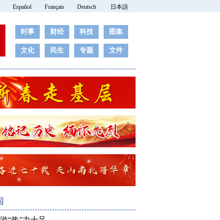
Español
Français
Deutsch
日本語
时事
财经
科技
图集
文化
民生
专题
文件
国
游“热”力十足