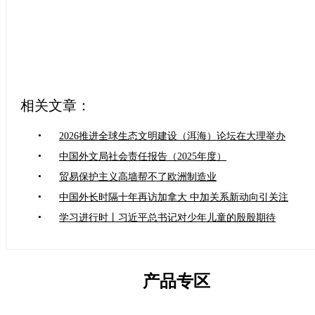
相关文章：
•
2026推进全球生态文明建设（洱海）论坛在大理举办
•
中国外文局社会责任报告（2025年度）
•
贸易保护主义高墙帮不了欧洲制造业
•
中国外长时隔十年再访加拿大 中加关系新动向引关注
•
学习进行时丨习近平总书记对少年儿童的殷殷期待
产品专区