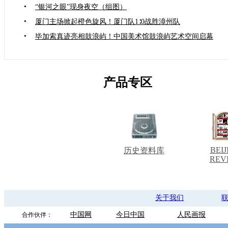
•
“银河之眼”现身夜空（组图）
•
厦门主场掀起橙色旋风！厦门队1∶0战胜漳州队
•
毕加索真迹亮相鼓浪屿！中国美术馆鼓浪屿艺术空间启幕
产品专区
BEIJ
历史资料库
REV
关于我们
中国网
今日中国
人民画报
合作伙伴：