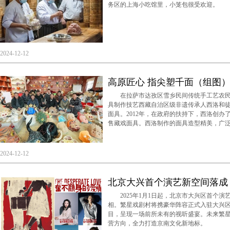
务区的上海小吃馆里，小笼包很受欢迎。
2024-12-12
高原匠心 指尖塑千面（组图
在拉萨市达孜区雪乡民间传统手工艺农民
具制作技艺西藏自治区级非遗传承人西洛和
面具。2012年，在政府的扶持下，西洛创
售藏戏面具。西洛制作的面具造型精美，广
2024-12-12
北京大兴首个演艺新空间落成
2025年1月1日起，北京市大兴区首个演艺
相。繁星戏剧村将携豪华阵容正式入驻大兴区
目，呈现一场前所未有的视听盛宴。未来繁
营方向，全力打造京南文化新地标。