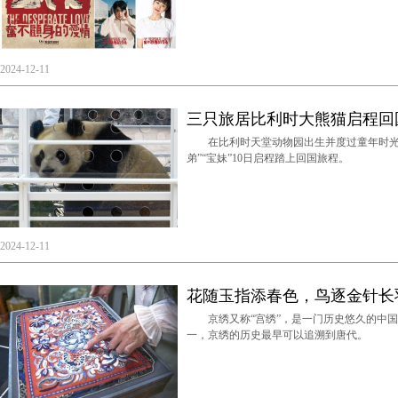
2024-12-11
三只旅居比利时大熊猫启程回
在比利时天堂动物园出生并度过童年时光的
弟”“宝妹”10日启程踏上回国旅程。
2024-12-11
花随玉指添春色，鸟逐金针长
京绣又称“宫绣”，是一门历史悠久的中国
一，京绣的历史最早可以追溯到唐代。