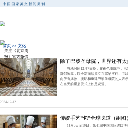
中国国家英文新闻周刊
首页
>> 文化
关注《北京周
报》官方微信
除了巴黎圣母院，世界还有太
当地时间12月7日晚，在夜色朦胧中，巴
沉郁浑厚，以全新面貌挺立在塞纳河畔。“我
向所有拯救、援助和重建巴黎圣母院的人表示
在当天的重启仪式上如是说道。
2024-12-12
传统手艺“包”全球味道（组图
11月5日至10日，第七届中国国际进口博