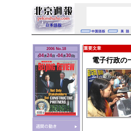
重要文章
2006 No.18
04
24
-
04
30
(
月
日
月
日
)
電子行政の