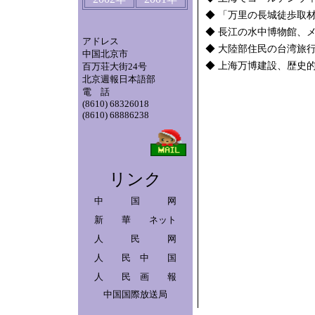
◆
「万里の長城徒歩取
◆
長江の水中博物館、メ
アドレス
◆
大陸部住民の台湾旅
中国北京市
◆
上海万博建設、歴史
百万荘大街24号
北京週報日本語部
電 話
(8610) 68326018
(8610) 68886238
リンク
中 国 网
新 華 ネット
人 民 网
人 民 中 国
人 民 画 報
中国国際放送局