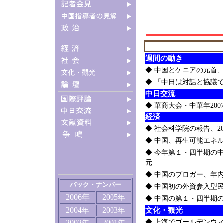
週間の動き
◆
中国とケニアの元首
◆
「中日は対話と協議
中日交流
◆
華商大会・中華年20
経済
◆
社会科学院の報告、20
◆
中国、再生可能エネ
◆
今年第１・四半期の中
元
◆
中国のブロガー、年内
バック・ナンバー
◆
中国初の外資参入型
2006年
2005
年
◆
中国の第１・四半期の
2004
2003
年
年
文化・観光
2002
2001
◆
上海でゴールデンウ
年
年