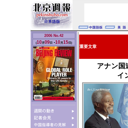
2006 No.42
10
09
-
10
15
(
月
日
月
日
)
重要文章
アナン国
イ