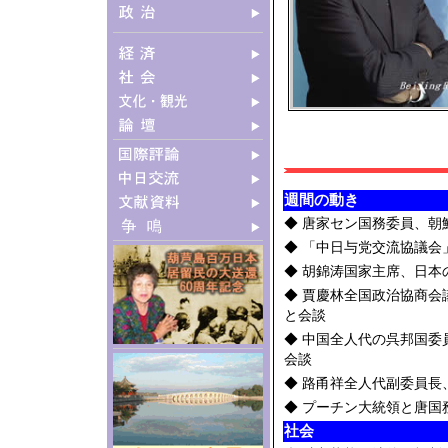
週間の動き
◆
唐家セン国務委員、朝
◆
「中日与党交流協議会
◆
胡錦涛国家主席、日本
◆
賈慶林全国政治協商会
と会談
◆
中国全人代の呉邦国委
会談
◆
路甬祥全人代副委員長
◆
プーチン大統領と唐国
社会