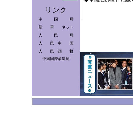
◆
中国の環境保全（1996～
リンク
中 国 网
新 華 ネット
人 民 网
人 民 中 国
人 民 画 報
中国国際放送局