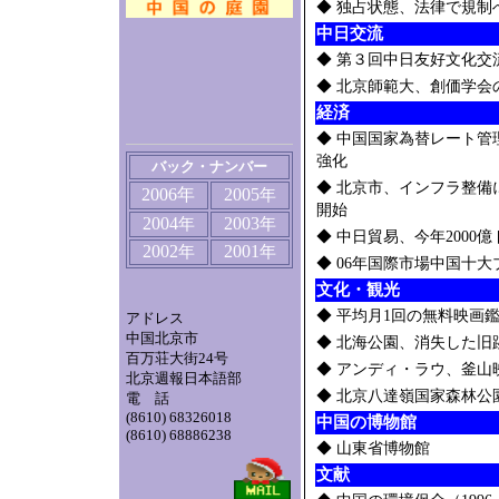
◆
独占状態、法律で規制
中日交流
◆
第３回中日友好文化交
◆
北京師範大、創価学会
経済
◆
中国国家為替レート管
強化
バック・ナンバー
◆
北京市、インフラ整備に
2006年
2005
年
開始
2004
2003
年
年
◆
中日貿易、今年2000
2002
2001
年
年
◆
06年国際市場中国十
文化・観光
◆
平均月1回の無料映画
アドレス
中国北京市
◆
北海公園、消失した旧
百万荘大街24号
◆
アンディ・ラウ、釜山
北京週報日本語部
◆
北京八達嶺国家森林公
電 話
(8610) 68326018
中国の博物館
(8610) 68886238
◆
山東省博物館
文献