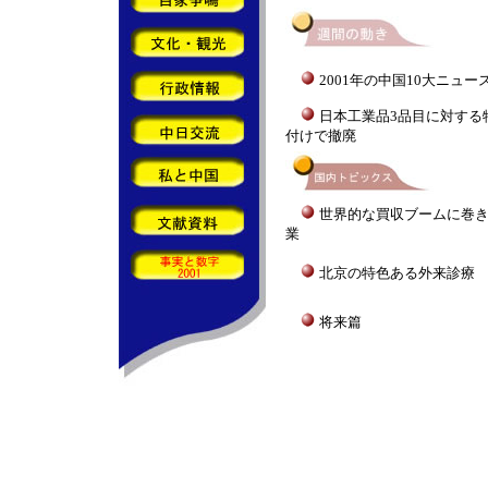
2001年の中国10大ニュー
日本工業品3品目に対する
付けで撤廃
世界的な買収ブームに巻
業
北京の特色ある外来診療
将来篇