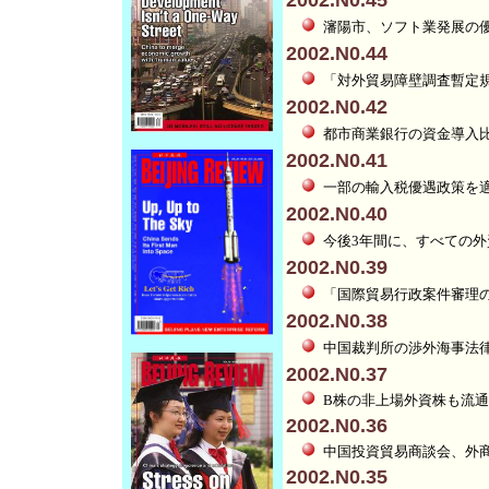
2002.N0.45
瀋陽市、ソフト業発展
2002.N0.44
「対外貿易障壁調査暫定規
2002.N0.42
都市商業銀行の資金導
2002.N0.41
一部の輸入税優遇政策
2002.N0.40
今後3年間に、すべて
2002.N0.39
「国際貿易行政案件審理
2002.N0.38
中国裁判所の渉外海事
2002.N0.37
B株の非上場外資株も流
2002.N0.36
中国投資貿易商談会、外
2002.N0.35