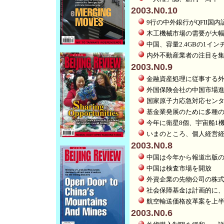
2003.N0.10
9行の中外銀行がQFII
木工機械市場の需要が大
中国、容量2.4GBの1イ
内外不動産業者の注目を
2003.N0.9
金融資産処理に従事する
外国保険会社の中国市場
国家原子力応急対応セン
基金業発展のために多種
今年に衛星8個、宇宙船1
いまのところ、個人経営
2003.N0.8
中国は今年から報道出版
中国は検査市場を開放
外資企業の先物公司の株
社会保障基金は計画的に
航空輸送価格改革案を上
2003.N0.6