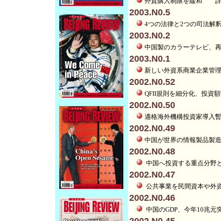
外貨購入制限を緩和
2003.N0.5
4つの法律と2つの司法
2003.N0.2
中国製のカラーテレビ、
2003.N0.1
新しい外資系商業企業
2002.N0.52
QFII規則を細分化、投
2002.N0.50
適格海外機構投資家導入暫
2002.N0.49
中国が世界の情報製品
2002.N0.48
中国へ投資する重点分
2002.N0.47
公共事業を民間資本や
2002.N0.46
中国のGDP、今年10兆元