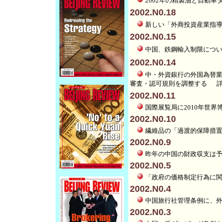
2002年の精製油と自
2002.N0.18
新しい「外商投資産業指
2002.N0.15
中国、鉄鋼輸入制限につ
2002.N0.14
中・外資銀行の外国為替業
審査・認可規則を調整する
2002.N0.11
国際展覧局に2010年世界
2002.N0.10
繊維品の「過渡的保障
2002.N0.9
昨年の中国の財政収支
2002.N0.5
「政府の価格制定行為に
2002.N0.4
中国旅行社管理条例に、
2002.N0.3