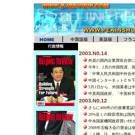
行政情報
2003.N0.14
外資の国内企業買収合併
今年1、2月の外国投資、
「中華人民共和国中外合
中国インターネットＣＮ下
5月1日から、外国業者は
中英両国政府、「中英科
2003.N0.12
さらに406件の行政審査
20%近くの税収増加は国
中央国家機関政府買い付
2008年五輪大会の賞金は
「人権」誌、創刊一周年