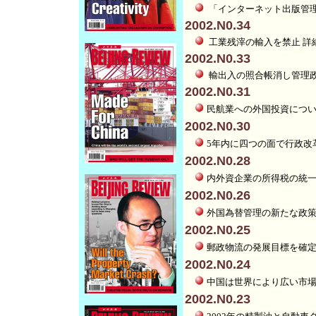
「インターネット出版管理
2002.N0.34
工業残滓の輸入を禁止
詳
2002.N0.33
輸出入の照合帳消し管理
2002.N0.31
民航業への外国投資につ
2002.N0.30
5年内に四つの面で行政改
2002.N0.28
内外資企業の所得税の統
2002.N0.26
外国為替管理の新たな政
2002.N0.25
郵政物流の発展目標を
2002.N0.24
中国は世界により広い
2002.N0.23