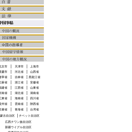
北京市
天津市
上海市
重慶市
河北省
山西省
遼寧省
吉林省
黒龍江省
江蘇省
浙江省
安徽省
福建省
江西省
山東省
河南省
湖北省
湖南省
広東省
海南省
四川省
貴州省
雲南省
陜西省
甘粛省
青海省
台湾省
蒙古自治区
チベット自治区
広西チワン族自治区
新疆ウイグル自治区