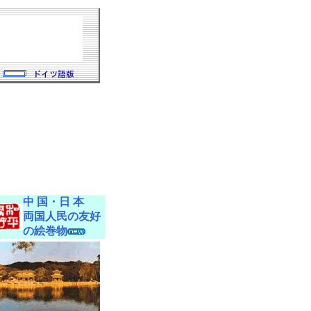
中 国・日 本
両国人民の友好
の絵巻物