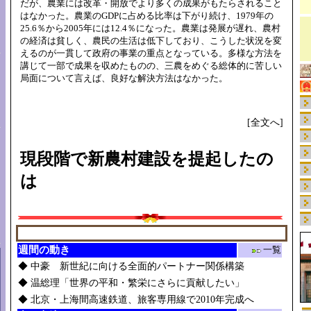
だが、農業には改革・開放でより多くの成果がもたらされること
はなかった。農業のGDPに占める比率は下がり続け、1979年の
25.6％から2005年には12.4％になった。農業は発展が遅れ、農村
の経済は貧しく、農民の生活は低下しており、こうした状況を変
えるのが一貫して政府の事業の重点となっている。多様な方法を
講じて一部で成果を収めたものの、三農をめぐる総体的に苦しい
局面について言えば、良好な解決方法はなかった。
[全文へ]
現段階で新農村建設を提起したの
は
週間の動き
一覧
◆
中豪 新世紀に向ける全面的パートナー関係構築
◆
温総理「世界の平和・繁栄にさらに貢献したい」
◆
北京・上海間高速鉄道、旅客専用線で2010年完成へ