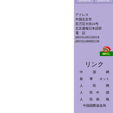
アドレス
中国北京市
百万荘大街24号
北京週報日本語部
電 話
(8610) 68326018
(8610) 68886238
リンク
中 国 网
新 華 ネット
人 民 网
人 民 中 国
人 民 画 報
中国国際放送局