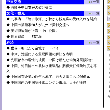
中日交流
一覧
◆
詩吟を中日友好の架け橋に
文化・観光
一覧
◆
九寨溝・「達古氷河」が秋から観光客の受け入れを開始
◆
中国の芸術家60人が九州で撮影交流へ
◆
美術博物館が上海・中山公園に
◆
世界遺産――都江堰
経済
一覧
◆
世界へ羽ばたく金城オートバイ
◆
中米、対話による貿易問題の解決を表明
◆
先頭都市の理性的成長、中国は新たな均衡発展段階に
◆
中国、対日輸出の農林水産製品に賠償責任保険制度を導
入
◆
中国国有企業の昨年の赤字、過去２番目の1026億元
◆
中国国内の中国語検索エンジン市場、大手が圧勝
内