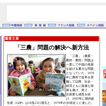
重要文章
「三農」問題の解決へ新方法
「三農」（農業・
農村・農民）問題は
一貫して中国の発展
を妨げる重大な問題
となっていた。1979
年に農村で改革を実
施して以降、社会・
経済ともに急速な発
展を遂げ、第２、３
次産業も成長を続
け、2005年に国内総
生産（GDP）は18兆2321億元と、1979年の30倍近くに達した。