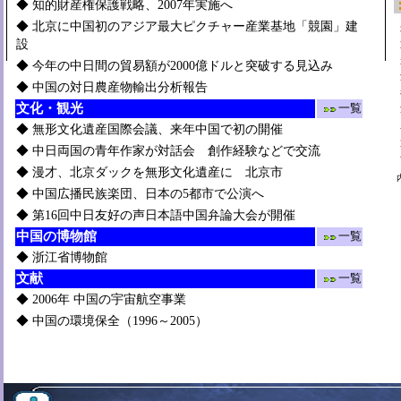
◆
知的財産権保護戦略、2007年実施へ
◆
北京に中国初のアジア最大ピクチャー産業基地「競園」建
設
◆
今年の中日間の貿易額が2000億ドルと突破する見込み
◆
中国の対日農産物輸出分析報告
文化・観光
一覧
◆
無形文化遺産国際会議、来年中国で初の開催
◆
中日両国の青年作家が対話会 創作経験などで交流
◆
漫才、北京ダックを無形文化遺産に 北京市
◆
中国広播民族楽団、日本の5都市で公演へ
◆
第16回中日友好の声日本語中国弁論大会が開催
中国の博物館
一覧
◆
浙江省博物館
文献
一覧
◆
2006年 中国の宇宙航空事業
◆
中国の環境保全（1996～2005）