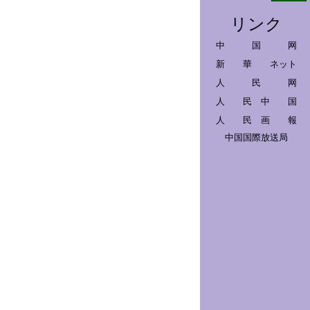
リンク
中 国 网
新 華 ネット
人 民 网
人 民 中 国
人 民 画 報
中国国際放送局