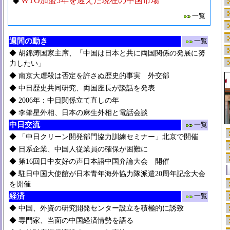
◆
WTO加盟5年を迎えた現在の中国市場
一覧
週間の動き
一覧
◆
胡錦涛国家主席、「中国は日本と共に両国関係の発展に努
力したい」
◆
南京大虐殺は否定を許さぬ歴史的事実 外交部
◆
中日歴史共同研究、両国座長が談話を発表
◆
2006年：中日関係立て直しの年
◆
李肇星外相、日本の麻生外相と電話会談
中日交流
一覧
◆
「中日クリーン開発部門協力訓練セミナー」北京で開催
◆
日系企業、中国人従業員の確保が困難に
◆
第16回日中友好の声日本語中国弁論大会 開催
◆
駐日中国大使館が日本青年海外協力隊派遣20周年記念大会
を開催
経済
一覧
◆
中国、外資の研究開発センター設立を積極的に誘致
◆
専門家、当面の中国経済情勢を語る