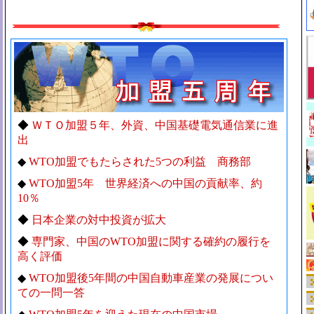
◆
ＷＴＯ加盟５年、外資、中国基礎電気通信業に進
出
◆
WTO加盟でもたらされた5つの利益 商務部
◆
WTO加盟5年 世界経済への中国の貢献率、約
10％
◆
日本企業の対中投資が拡大
◆
専門家、中国のWTO加盟に関する確約の履行を
高く評価
◆
WTO加盟後5年間の中国自動車産業の発展につい
ての一問一答