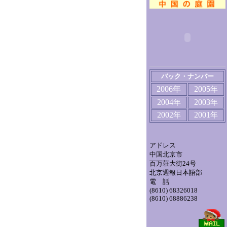
バック・ナンバー
2006年
2005
年
2004
2003
年
年
2002
2001
年
年
アドレス
中国北京市
百万荘大街24号
北京週報日本語部
電 話
(8610) 68326018
(8610) 68886238