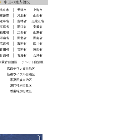
北京市
天津市
上海市
重慶市
河北省
山西省
遼寧省
吉林省
黒龍江省
江蘇省
浙江省
安徽省
福建省
江西省
山東省
河南省
湖北省
湖南省
広東省
海南省
四川省
貴州省
雲南省
陜西省
甘粛省
青海省
台湾省
内蒙古自治区
チベット自治区
広西チワン族自治区
新疆ウイグル自治区
寧夏回族自治区
澳門特別行政区
香港特別行政区