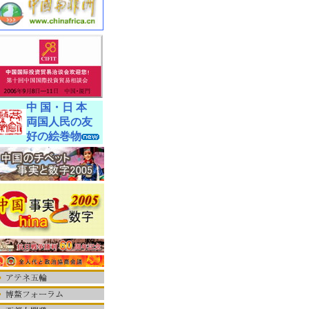
中 国・日 本
両国人民の友
好の絵巻物