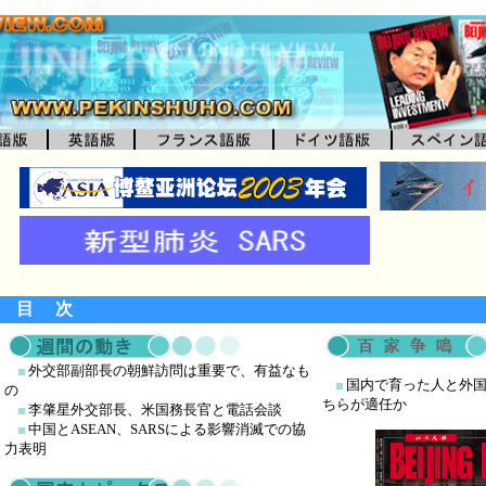
目 次
外交部副部長の朝鮮訪問は重要で、有益なも
国内で育った人と外
の
ちらが適任か
李肇星外交部長、米国務長官と電話会談
中国とASEAN、SARSによる影響消滅での協
力表明