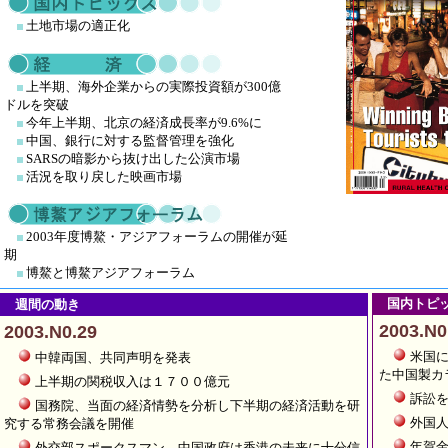
土地市場の適正化
上半期、海外企業からの実際投資額が300億
ドルを突破
今年上半期、北京の経済成長率が9.6%に
中国、銀行に対する監督管理を強化
SARSの暗影から抜け出した公演市場
活況を取り戻した映画市場
2003年度博鰲・アジアフォーラムの開催が延
期
博鰲と博鰲アジアフォーラム
国内トピッ
週間の動き
2003.N0
2003.N0.29
米国
中韓両国、共同声明を発表
た中国製カ
上半期の関税収入は１７００億元
訴訟
国務院、当面の経済情勢を分析し下半期の経済活動を研
外国
究する常務会議を開催
年賀
外交部スポークスマン、中国政府は香港の未来に十分信