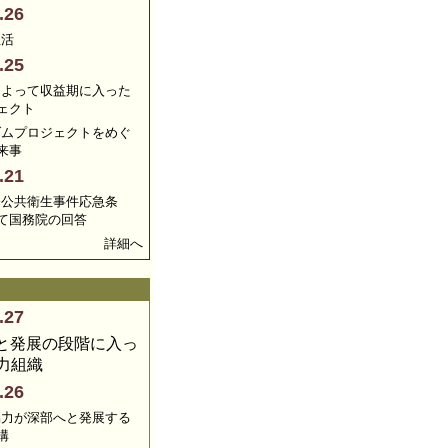
.26
生活
.25
によって収益期に入った
ェクト
ダムプロジェクトをめぐ
来事
.21
発公共衛生事件応急条
て国務院の回答
詳細へ
.27
と発展の段階に入っ
力組織
.26
協力が深部へと発展する
構