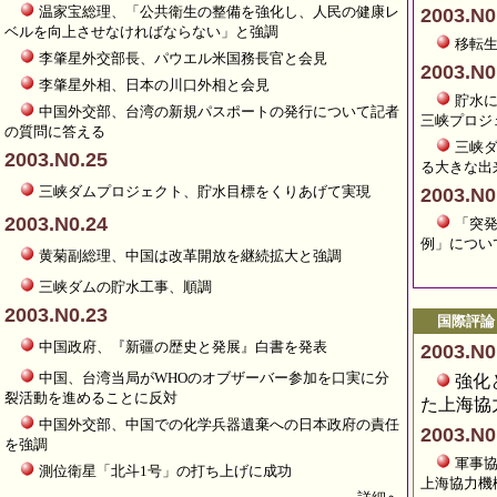
温家宝総理、「公共衛生の整備を強化し、人民の健康レ
2003.N0
ベルを向上させなければならない」と強調
移転
李肇星外交部長、パウエル米国務長官と会見
2003.N0
李肇星外相、日本の川口外相と会見
貯水
中国外交部、台湾の新規パスポートの発行について記者
三峡プロジ
の質問に答える
三峡
2003.N0.25
る大きな出
三峡ダムプロジェクト、貯水目標をくりあげて実現
2003.N0
2003.N0.24
「突
例」につい
黄菊副総理、中国は改革開放を継続拡大と強調
三峡ダムの貯水工事、順調
2003.N0.23
国際評論
中国政府、『新疆の歴史と発展』白書を発表
2003.N0
中国、台湾当局がWHOのオブザーバー参加を口実に分
強化
裂活動を進めることに反対
た上海協
中国外交部、中国での化学兵器遺棄への日本政府の責任
2003.N0
を強調
軍事
測位衛星「北斗1号」の打ち上げに成功
上海協力機