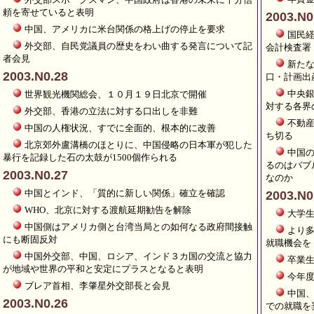
頼を寄せていると表明
2003.N0
中国、アメリカに米台関係の格上げの停止を要求
国民
外交部、自民党議員の歴史をわい曲する発言について記
会計検査署
者会見
新た
2003.N0.28
口・計画出
中央
世界観光機関総会、１０月１９日北京で開催
対する各界
外交部、香港の立法に対する口出しを非難
不動
中国の人権状況、すでに全面的、根本的に改善
ち切る
北京郊外盧溝橋のほとりに、中国侵略の日本軍が犯した
中国
暴行を記録した石の太鼓が1500個作られる
るのはバブ
2003.N0.27
なのか
中国とインド、「質的に新しい関係」確立を確認
2003.N0
WHO、北京に対する渡航延期勧告を解除
大学
中国側はアメリカ側と台湾当局との如何なる政府間接触
より
にも断固反対
就職機会を
中国外交部、中国、ロシア、インド３カ国の交流と協力
卒業
が地域や世界の平和と安定にプラスとなると表明
今年
ブレア首相、李肇星外交部長と会見
中国
2003.N0.26
での就職を