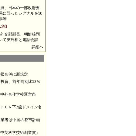
政府、日本の一部政府要
局に誤ったシグナルを送
非難
.20
星外交部部長、朝鮮核問
いて英外相と電話会談
詳細へ
買収合併に新規定
国投資、前年同期比53％
国中外合作学校運営条
トＣＮ下2級ドメイン名
国業者は中国の都市計画
「中英科学技術創業賞」