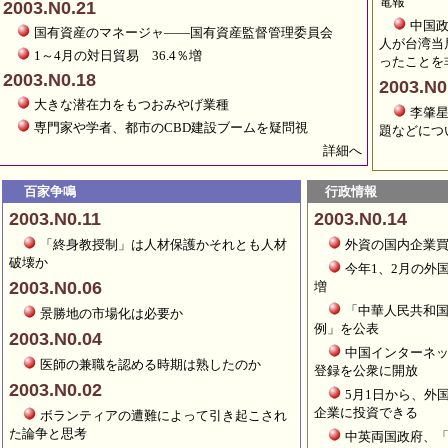
電報
2003.N0.21
中国
国有資産のマネージャ――国有資産監督管理委員会
人が台湾当
1～4月の対日貿易 36.4％増
ったことを
2003.N0.18
2003.N0
大きな潜在力をもつおみやげ業種
李肇
専門家や学者、都市のCBD建設ブームを疑問視
題などにつ
詳細へ
百家争鳴
行政情報
2003.N0.11
2003.N0.14
「終身教授制」は人材保護かそれとも人材
外資の国内企業
破壊か
今年1、2月の外
2003.N0.06
増
「中華人民共和
景勝地の市場化は必要か
例」を公表
2003.N0.04
中国インターネッ
医師の兼職を認める時期は熟したのか
登録を公衆に開放
2003.N0.02
5月1日から、外
企業に投資できる
ボランティアの遭難によって引き起こされ
た論争と思考
中英両国政府、