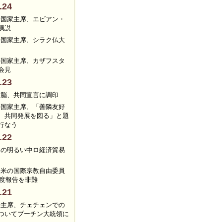
.24
涛国家主席、エビアン・
演説
涛国家主席、シラク仏大
涛国家主席、カザフスタ
会見
.23
首脳、共同宣言に調印
涛国家主席、「善隣友好
、共同発展を図る」と題
行なう
.22
しの明るい中ロ経済貿易
、米の国際宗教自由委員
年度報告を非難
.21
涛主席、チェチェンでの
ついてプーチン大統領に