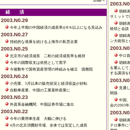
詳細へ
2003.N0
胡錦
経 済
サミットで
2003.N0.29
胡錦
今年上半期の中国経済の成長率が8％以上になる見込み
統領と会談
2003.N0.27
胡錦
ン大統領と
持続的な発展を続ける上海市の私営企業
2003.N0
2003.N0.25
中ロ
北京市の経済成長 二桁の経済成長率を維持
今年の国際収支は依然として黒字
胡錦
を重んじて
今後数年で国有資産管理の枠組みを確立 国務院
する講演を
2003.N0.24
2003.N0
小売業、5月以来の販売状況と経済収益が好転
見通
自動車産業、中国の工業基幹産業に
関係
2003.N0.23
中国
外資系金融機関、中国証券市場に進出
会の2003
2003.N0.22
2003.N0
今年の乗用車生産 大幅に伸びる
胡錦
4月の北京消費財市場、全体では安定した成長
テロ事件に