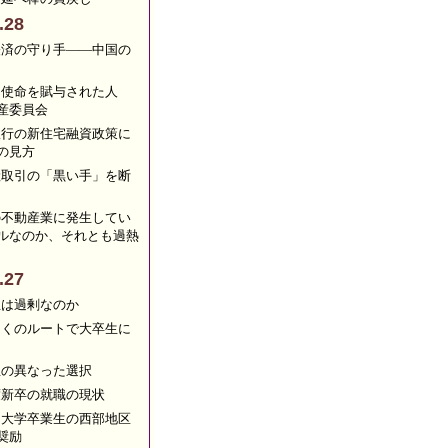
.28
経済の守り手――中国の
な使命を賦与された人
産委員会
銀行の新住宅融資政策に
の見方
産取引の「黒い手」を断
の不動産業に発生してい
ルなのか、それとも過熱
.27
生は過剰なのか
多くのルートで大卒生に
生の異なった選択
度新卒の就職の現状
、大学卒業生の西部地区
奨励