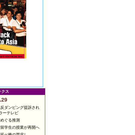
クス
.29
に反ダンピング提訴され
ラーテレビ
をめぐる推測
人留学生の授業が再開へ
金延べ棒の買戻し