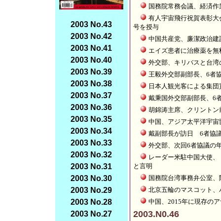
国務院常務会議、経済作
有人宇宙飛行祝賀表彰大
2003 No.43
号を授与
2003 No.42
中国共産党、廉潔政治建
2003 No.41
エイズ患者に治療薬を無
2003 No.40
外交部、キリバスと台湾
2003 No.39
王毅外交部副部長、6者
2003 No.38
日本人観光客による集団
2003 No.37
戴秉国外交部副部長、6
2003 No.36
胡錦涛主席、クリントン
2003 No.35
中国、アジア太平洋宇宙
2003 No.34
戴副部長が訪日 6者協
2003 No.33
外交部、次回6者協議の
2003 No.32
レーダー米駐中国大使、
2003 No.31
と言明
2003 No.30
国務院台湾事務弁公室、
2003 No.29
北京五輪のマスコット、
2003 No.28
中国、2015年に現存の
2003.N0.46
2003 No.27