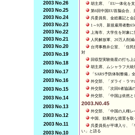
2003 No.26
胡主席、「EU一体化を
2003 No.25
第6回中国EU首脳会合、
2003 No.24
呉委員長、金総書記と会
2003 No.23
1～9月、新規雇用者数65
2003 No.22
上海市、大学生を対象に
2003 No.21
人民解放軍、20万人削
2003 No.20
台湾事務弁公室、「住民
対
2003 No.19
回収型実験衛星の打ち上
2003 No.18
胡主席、ムシャラフ大統
2003 No.17
「SARS予防体制整備」
2003 No.16
外交部、「ダライ・ラマ
外交部、「次回6者協議
2003 No.15
外交部、「中国は依然と
2003 No.14
2003.N0.45
2003 No.13
外交部、「中国の人権レ
2003 No.12
中国、効果的な措置を取
2003 No.11
呉委員長が平壌入り、「
い」と語る
2003 No.10