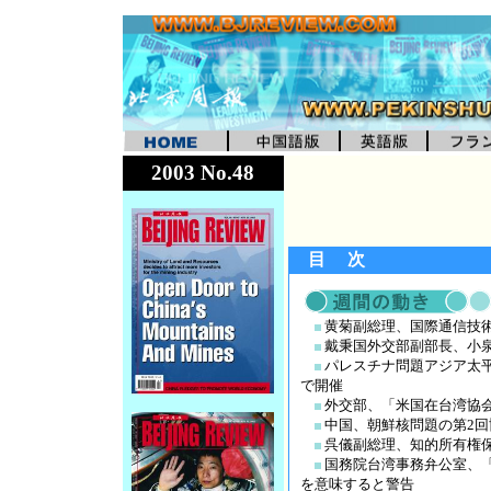
2003 No.48
目 次
黄菊副総理、国際通信技
戴秉国外交部副部長、小
パレスチナ問題アジア太平
で開催
外交部、「米国在台湾協
中国、朝鮮核問題の第2
呉儀副総理、知的所有権
国務院台湾事務弁公室、
を意味すると警告