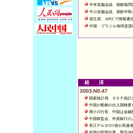
中米首脳会談、朝鮮核問
中ロ首脳会談、朝鮮半島
胡主席、APECで情報通
中国・ブラジル地球資源
経 済
2003.N0.47
国家統計局、ＧＤＰ統計
中国が船舶の出入国検査
周小川行長、中国は金融
中国銀監会、外資銀行の
長江デルタの3省が高速
中国の民間企業、製品油