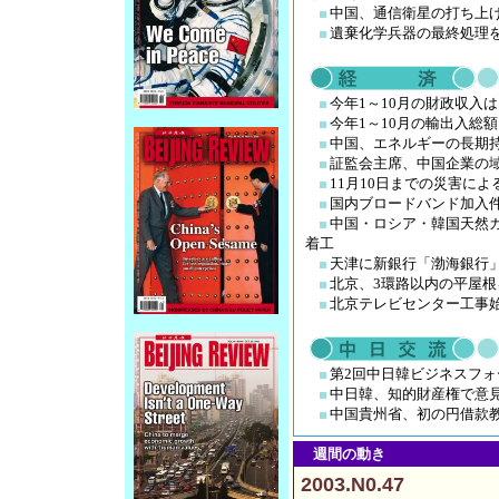
中国、通信衛星の打ち上
遺棄化学兵器の最終処理
今年1～10月の財政収入
今年1～10月の輸出入総
中国、エネルギーの長期
証監会主席、中国企業の
11月10日までの災害によ
国内ブロードバンド加入件数
中国・ロシア・韓国天然ガ
着工
天津に新銀行「渤海銀行
北京、3環路以内の平屋根
北京テレビセンター工事
第2回中日韓ビジネスフ
中日韓、知的財産権で意
中国貴州省、初の円借款
週間の動き
2003.N0.47