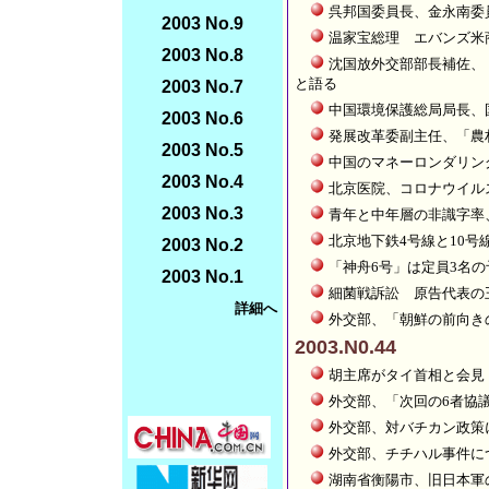
呉邦国委員長、金永南委
2003 No.9
温家宝総理 エバンズ米
2003 No.8
沈国放外交部部長補佐、
と語る
2003 No.7
中国環境保護総局局長、
2003 No.6
発展改革委副主任、「農村
2003 No.5
中国のマネーロンダリン
2003 No.4
北京医院、コロナウイル
2003 No.3
青年と中年層の非識字率
北京地下鉄4号線と10号
2003 No.2
「神舟6号」は定員3名
2003 No.1
細菌戦訴訟 原告代表の
詳細へ
外交部、「朝鮮の前向き
2003.N0.44
胡主席がタイ首相と会見
外交部、「次回の6者協
外交部、対バチカン政策
外交部、チチハル事件に
湖南省衡陽市、旧日本軍