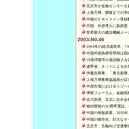
北京市が金融センターを
上海万博、開催までの準
中国のＣＮドメイン登録
中国、外資導入に新措置
世界最大の建設機械メー
2003.N0.46
2004年の経済成長率、7
中国外国為替管理局は国
18港湾都市の薬品輸入を
遼寧省、ネットによる企
伊藤忠商事、「東北振興
上海万博事務協議局が設
中国市場におけるリコー
博鰲フォーラム、金融危
佐川急便、北京に合弁会
独自開発の3G携帯電話、
中国の情報産業、2020
中国の都市化、巨大なチ
北京市、五輪向け交通整備